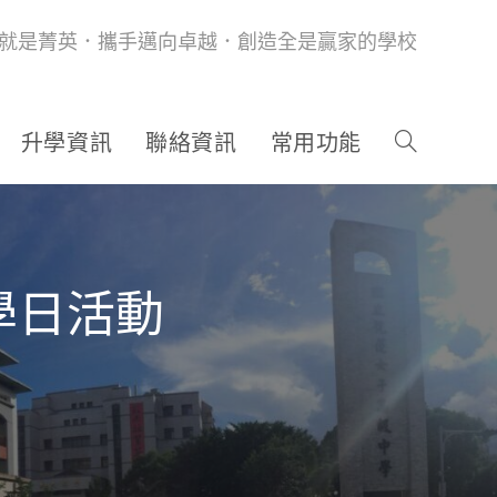
就是菁英．攜手邁向卓越．創造全是贏家的學校
升學資訊
聯絡資訊
常用功能
科學日活動