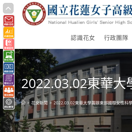
跳
轉
至
主
認識花女
行政團隊
要
內
容
2022.03.02
>
花女新聞
>
2022.03.02東華大學籌辦東部國際女性科