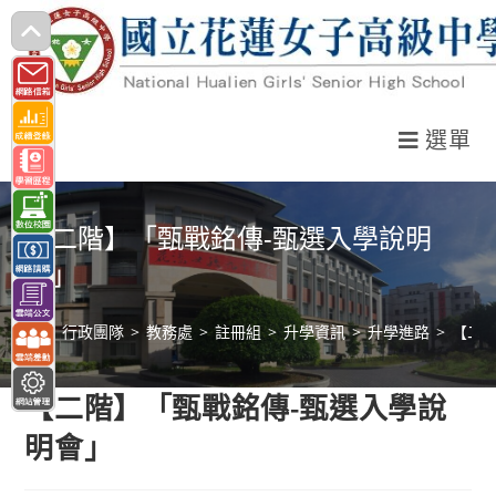
跳
轉
至
主
選單
要
內
容
【二階】「甄戰銘傳-甄選入學說明
會」
>
行政團隊
>
教務處
>
註冊組
>
升學資訊
>
升學進路
>
【二
【二階】「甄戰銘傳-甄選入學說
明會」