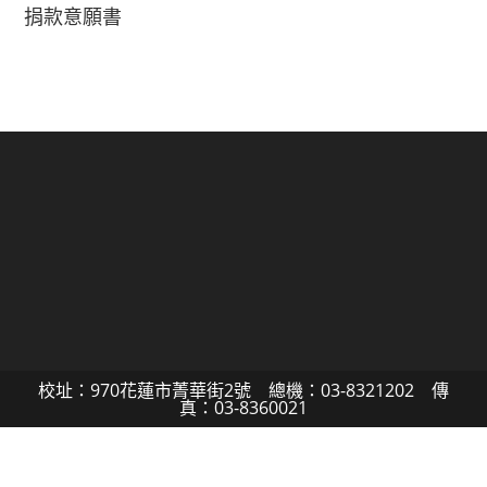
捐款意願書
校址：970花蓮市菁華街2號 總機：03-8321202 傳
真：03-8360021