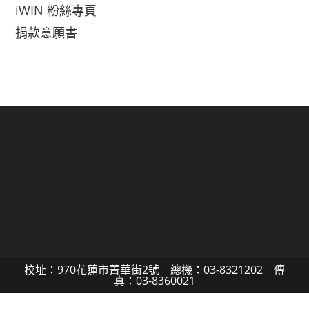
iWIN 粉絲專頁
捐款意願書
校址：970花蓮市菁華街2號 總機：03-8321202 傳
真：03-8360021