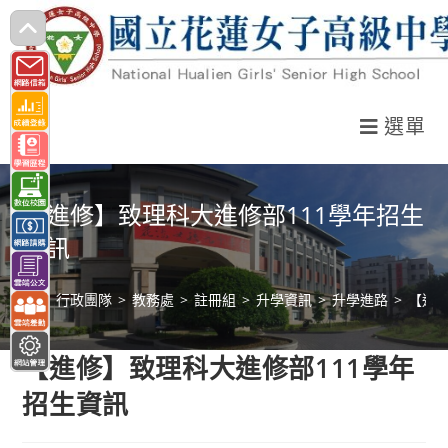
跳
轉
至
主
選單
要
內
容
【進修】致理科大進修部111學年招生
資訊
>
行政團隊
>
教務處
>
註冊組
>
升學資訊
>
升學進路
>
【進修
【進修】致理科大進修部111學年
招生資訊