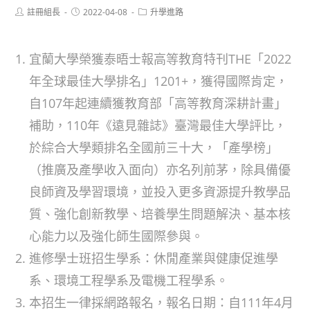
Post
Post
Post
註冊組長
2022-04-08
升學進路
author:
published:
category:
宜蘭大學榮獲泰晤士報高等教育特刊THE「2022
年全球最佳大學排名」1201+，獲得國際肯定，
自107年起連續獲教育部「高等教育深耕計畫」
補助，110年《遠見雜誌》臺灣最佳大學評比，
於綜合大學類排名全國前三十大，「產學榜」
（推廣及產學收入面向）亦名列前茅，除具備優
良師資及學習環境，並投入更多資源提升教學品
質、強化創新教學、培養學生問題解決、基本核
心能力以及強化師生國際參與。
進修學士班招生學系：休閒產業與健康促進學
系、環境工程學系及電機工程學系。
本招生一律採網路報名，報名日期：自111年4月