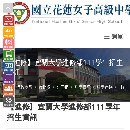
跳
轉
至
主
選單
要
內
容
【進修】宜蘭大學進修部111學年招生
資訊
>
行政團隊
>
教務處
>
註冊組
>
升學資訊
>
升學進路
>
【進修
【進修】宜蘭大學進修部111學年
招生資訊