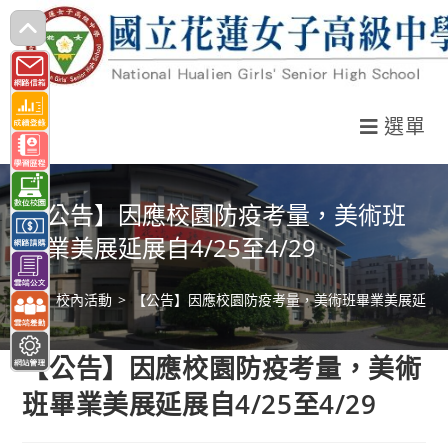
跳
轉
至
主
選單
要
內
容
【公告】因應校園防疫考量，美術班
畢業美展延展自4/25至4/29
>
校內活動
>
【公告】因應校園防疫考量，美術班畢業美展延展自4/
【公告】因應校園防疫考量，美術
班畢業美展延展自4/25至4/29