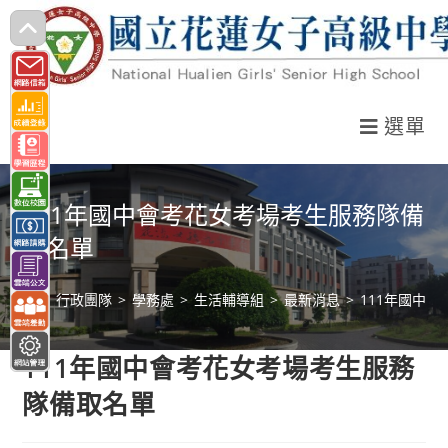
跳
轉
至
主
選單
要
內
容
111年國中會考花女考場考生服務隊備
取名單
>
行政團隊
>
學務處
>
生活輔導組
>
最新消息
>
111年國中
111年國中會考花女考場考生服務
隊備取名單