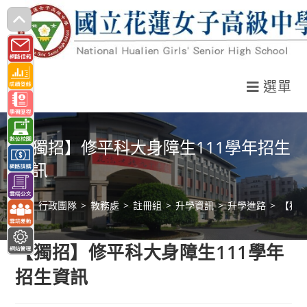
跳
轉
至
主
選單
要
內
容
【獨招】修平科大身障生111學年招生
資訊
>
行政團隊
>
教務處
>
註冊組
>
升學資訊
>
升學進路
>
【獨招
【獨招】修平科大身障生111學年
招生資訊