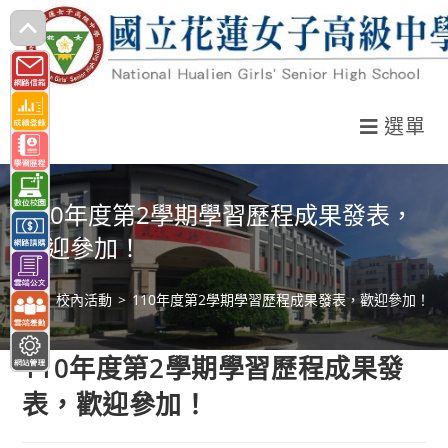
跳
轉
至
主
選單
要
內
容
110年度第2學期學習歷程成果發表，
歡迎參加！
>
校內活動
>
110年度第2學期學習歷程成果發表，歡迎參加！
110年度第2學期學習歷程成果發
表，歡迎參加！