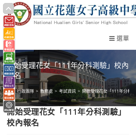
跳
轉
至
主
選單
要
內
容
開始受理花女「111年分科測驗」校內
報名
>
行政團隊
>
教務處
>
考試資訊
>
開始受理花女「111年分科
開始受理花女「111年分科測驗」
校內報名