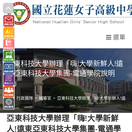
跳
轉
至
主
選單
要
內
容
亞東科技大學辦理「嗨!大學新鮮人!遠
東亞東科技大學集團-電通學院說明
會」
>
行政團隊
>
輔導室
>
亞東科技大學辦理「嗨!大學新鮮人!遠東
亞東科技大學辦理「嗨!大學新鮮
人!遠東亞東科技大學集團-電通學