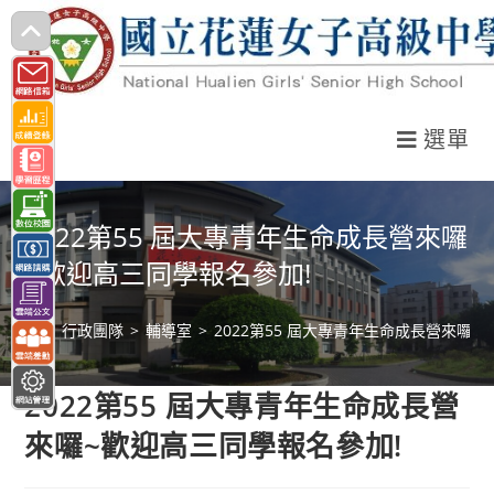
跳
轉
至
主
選單
要
內
容
2022第55 屆大專青年生命成長營來囉
~歡迎高三同學報名參加!
>
行政團隊
>
輔導室
>
2022第55 屆大專青年生命成長營來囉~
2022第55 屆大專青年生命成長營
來囉~歡迎高三同學報名參加!