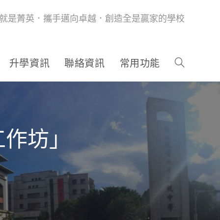
就是菁英．攜手邁向卓越．創造全是贏家的學校
升學資訊
聯絡資訊
常用功能
工作坊」