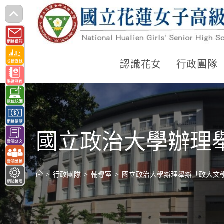
跳
轉
至
主
認識花女
行政團隊
要
內
容
國立政治大學辦理
>
行政團隊
>
輔導室
>
國立政治大學辦理舉辦「政大文