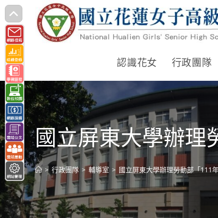
跳
轉
至
主
認識花女
行政團隊
要
內
容
國立屏東大學辦理
>
行政團隊
>
輔導室
>
國立屏東大學辦理勞動部「111