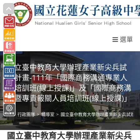
跳
轉
至
主
選單
要
內
容
國立臺中教育大學辦理產業新尖兵試
辦計畫-111年「國際商務溝通專業人
員培訓班(線上授課)」及「國際商務溝
通暨專責報關人員培訓班(線上授課)」
>
行政團隊
>
輔導室
>
國立臺中教育大學辦理產業新尖兵試辦計畫
國立臺中教育大學辦理產業新尖兵