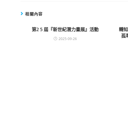
相關內容
第2 5 屆『新世紀潛力畫展』活動
轉
孤
2025-09-26