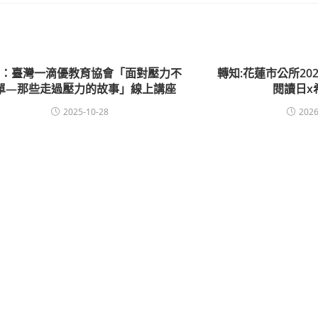
知：臺灣一滴優教育協會「面對壓力不
轉知:花蓮市公所20
單—那些走過壓力的故事」線上講座
閱讀日x
2025-10-28
2026