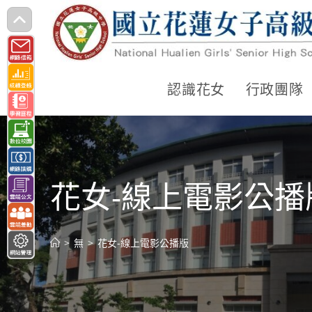
跳
轉
至
主
認識花女
行政團隊
要
內
容
花女-線上電影公播
>
無
>
花女-線上電影公播版