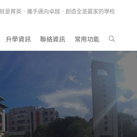
就是菁英．攜手邁向卓越．創造全是贏家的學校
升學資訊
聯絡資訊
常用功能