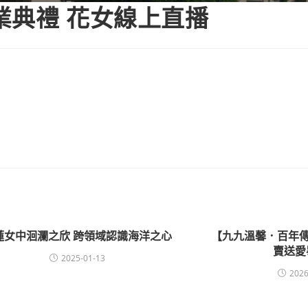
的畢業典禮 花女線上直播
蓮女中洄瀾之欣 跨領域認識海洋之心
【九九溫馨．百年傳
賣送愛
2025-01-13
2026