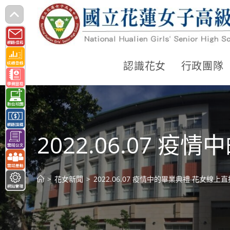
跳
轉
至
主
認識花女
行政團隊
要
內
容
2022.06.07 
>
花女新聞
>
2022.06.07 疫情中的畢業典禮 花女線上直