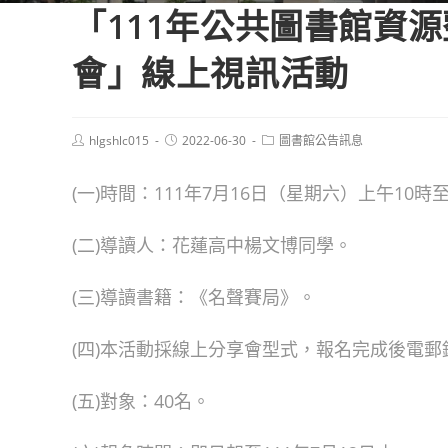
「111年公共圖書館資
會」線上視訊活動
Post
Post
Post
hlgshlc015
2022-06-30
圖書館公告訊息
author:
published:
category:
(一)時間：111年7月16日（星期六）上午10時
(二)導讀人：花蓮高中楊文博同學。
(三)導讀書籍：《名聲賽局》。
(四)本活動採線上分享會型式，報名完成後電
(五)對象：40名。