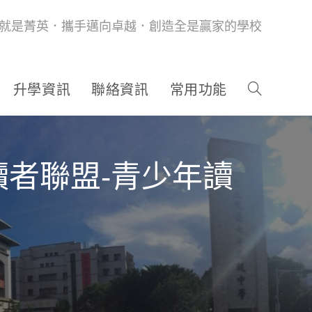
就是菁英．攜手邁向卓越．創造全是贏家的學校
升學資訊
聯絡資訊
常用功能
讀者聯盟-青少年讀