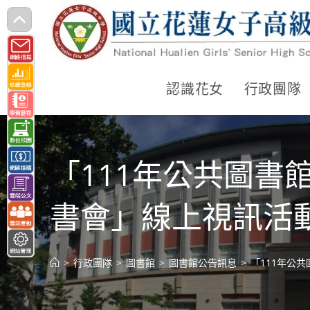
跳
轉
至
主
認識花女
行政團隊
要
內
容
「111年公共圖書
書會」線上視訊活
>
行政團隊
>
圖書館
>
圖書館公告訊息
>
「111年公