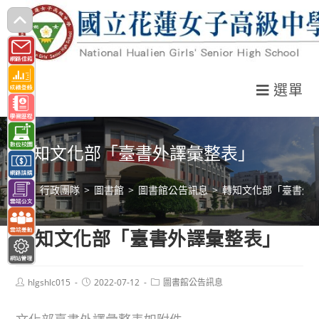
跳
轉
至
主
選單
要
內
容
轉知文化部「臺書外譯彙整表」
>
行政團隊
>
圖書館
>
圖書館公告訊息
>
轉知文化部「臺書外
轉知文化部「臺書外譯彙整表」
Post
Post
Post
hlgshlc015
2022-07-12
圖書館公告訊息
author:
published:
category: