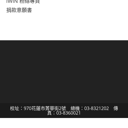
iWIN 粉絲專頁
捐款意願書
校址：970花蓮市菁華街2號 總機：03-8321202 傳
真：03-8360021