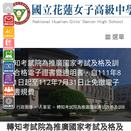
跳
轉
至
主
選單
要
內
容
轉知考試院為推廣國家考試及格及訓
練合格電子證書暨證明書，自111年8
月1日起至112年7月31日止免徵電子
證書規費
>
行政團隊
>
人事室
>
轉知考試院為推廣國家考試及格及訓練合格
轉知考試院為推廣國家考試及格及