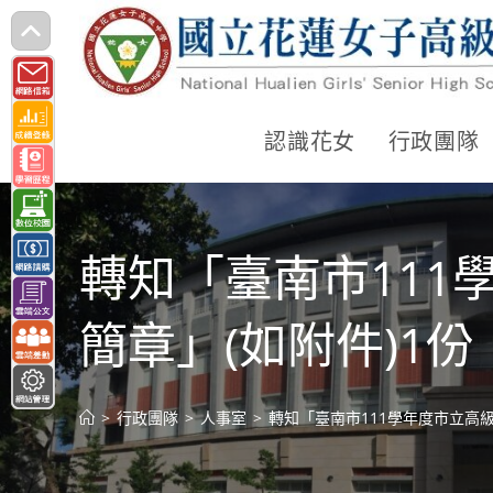
跳
轉
至
主
認識花女
行政團隊
要
內
容
轉知「臺南市11
簡章」(如附件)1份
>
行政團隊
>
人事室
>
轉知「臺南市111學年度市立高