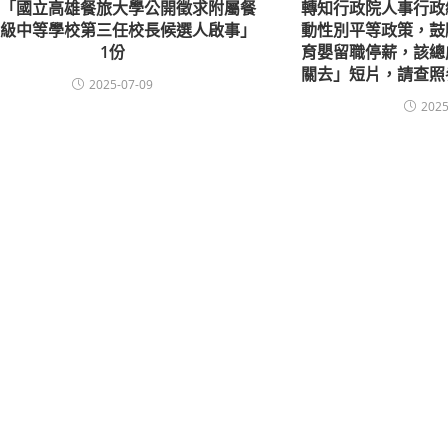
知「國立高雄餐旅大學公開徵求附屬餐
轉知行政院人事行政
高級中等學校第三任校長候選人啟事」
動性別平等政策，鼓
1份
育嬰留職停薪，該總
關去」短片，請查照
2025-07-09
2025