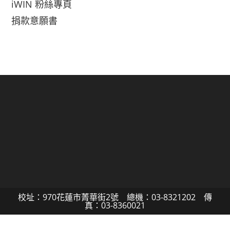
iWIN 粉絲專頁
捐款意願書
校址：970花蓮市菁華街2號 總機：03-8321202 傳
真：03-8360021