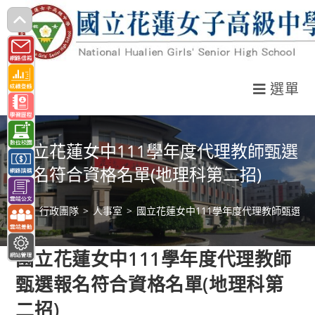
跳
轉
至
主
選單
要
內
容
國立花蓮女中111學年度代理教師甄選
報名符合資格名單(地理科第二招)
>
行政團隊
>
人事室
>
國立花蓮女中111學年度代理教師甄選報
國立花蓮女中111學年度代理教師
甄選報名符合資格名單(地理科第
二招)