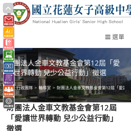
跳
轉
至
主
選單
要
內
容
財團法人金車文教基金會第12屆「愛
讓世界轉動 兒少公益行動」徵選
>
行政團隊
>
輔導室
>
財團法人金車文教基金會第12屆「愛讓世
財團法人金車文教基金會第12屆
「愛讓世界轉動 兒少公益行動」
徵選