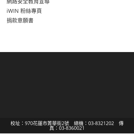
網路安全教育宣導
iWIN 粉絲專頁
捐款意願書
校址：970花蓮市菁華街2號 總機：03-8321202 傳
真：03-8360021