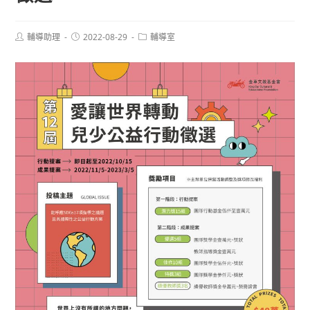
Post
Post
Post
輔導助理
2022-08-29
輔導室
author:
published:
category: