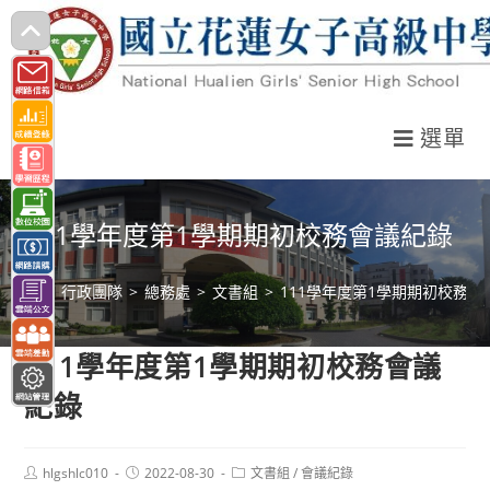
跳
轉
至
主
選單
要
內
容
111學年度第1學期期初校務會議紀錄
>
行政團隊
>
總務處
>
文書組
>
111學年度第1學期期初校務會
111學年度第1學期期初校務會議
紀錄
Post
Post
Post
hlgshlc010
2022-08-30
文書組
/
會議紀錄
author:
published:
category: