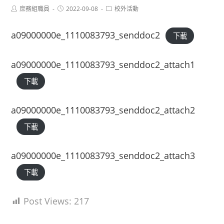
Post
Post
Post
庶務組職員
2022-09-08
校外活動
author:
published:
category:
a09000000e_1110083793_senddoc2
下載
a09000000e_1110083793_senddoc2_attach1
下載
a09000000e_1110083793_senddoc2_attach2
下載
a09000000e_1110083793_senddoc2_attach3
下載
Post Views:
217