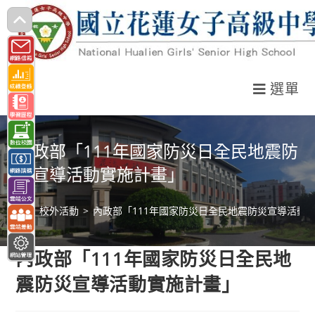
跳
轉
至
主
選單
要
內
容
內政部「111年國家防災日全民地震防
災宣導活動實施計畫」
>
校外活動
>
內政部「111年國家防災日全民地震防災宣導活動
內政部「111年國家防災日全民地
震防災宣導活動實施計畫」