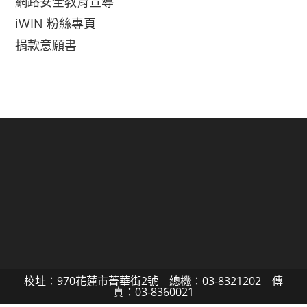
網路安全教育宣導
iWIN 粉絲專頁
捐款意願書
校址：970花蓮市菁華街2號 總機：03-8321202 傳
真：03-8360021