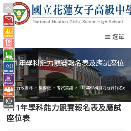
跳
轉
至
主
選單
要
內
容
111年學科能力競賽報名表及應試座位
表
>
行政團隊
>
教務處
>
考試資訊
>
111年學科能力競賽報名表
111年學科能力競賽報名表及應試
座位表