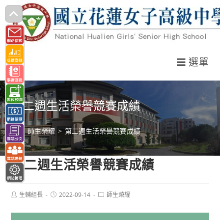
跳
轉
至
主
選單
要
內
容
第二週生活榮譽競賽成績
>
師生榮耀
>
第二週生活榮譽競賽成績
第二週生活榮譽競賽成績
Post
Post
Post
生輔組長
2022-09-14
師生榮耀
author:
published:
category: