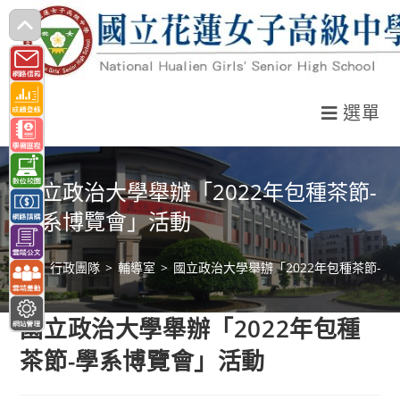
跳
轉
至
主
選單
要
內
容
國立政治大學舉辦「2022年包種茶節-
學系博覽會」活動
>
行政團隊
>
輔導室
>
國立政治大學舉辦「2022年包種茶節-
國立政治大學舉辦「2022年包種
茶節-學系博覽會」活動