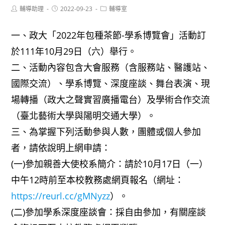
Post
Post
Post
輔導助理
2022-09-23
輔導室
author:
published:
category:
一、政大「2022年包種茶節-學系博覽會」活動訂
於111年10月29日（六）舉行。
二、活動內容包含大會服務（含服務站、醫護站、
國際交流）、學系博覽、深度座談、舞台表演、現
場轉播（政大之聲實習廣播電台）及學術合作交流
（臺北藝術大學與陽明交通大學）。
三、為掌握下列活動參與人數，團體或個人參加
者，請依說明上網申請：
(一)參加親善大使校系簡介：請於10月17日（一）
中午12時前至本校教務處網頁報名（網址：
https://reurl.cc/gMNyzz
）。
(二)參加學系深度座談會：採自由參加，有關座談