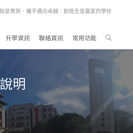
就是菁英．攜手邁向卓越．創造全是贏家的學校
升學資訊
聯絡資訊
常用功能
作說明