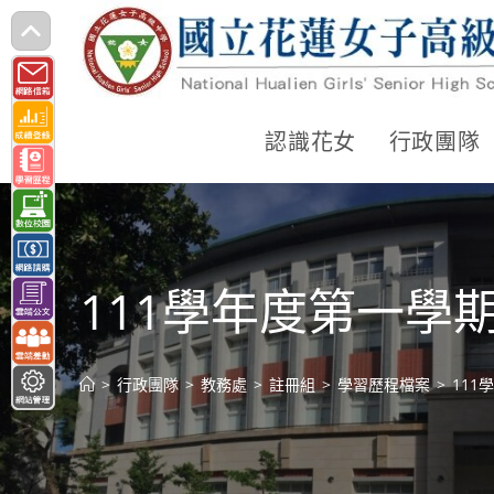
跳
轉
至
主
認識花女
行政團隊
要
內
容
111學年度第一學
>
行政團隊
>
教務處
>
註冊組
>
學習歷程檔案
>
11