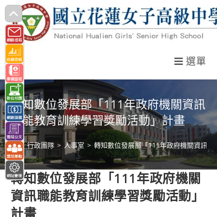
跳
轉
至
主
選單
要
內
容
轉知數位發展部「111年政府機關資訊
職能教育訓練學習獎勵活動」計畫
>
行政團隊
>
人事室
>
轉知數位發展部「111年政府機關資訊
轉知數位發展部「111年政府機關
資訊職能教育訓練學習獎勵活動」
計畫