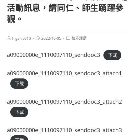
活動訊息，請同仁、師生踴躍參
觀。
Post
Post
Post
hlgshlc010
2022-10-05
校外活動
author:
published:
category:
a09000000e_1110097110_senddoc3
下載
a09000000e_1110097110_senddoc3_attach1
下載
a09000000e_1110097110_senddoc3_attach2
下載
a09000000e_1110097110_senddoc3_attach3