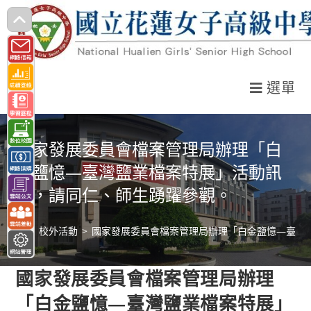
跳
轉
至
主
選單
要
內
容
國家發展委員會檔案管理局辦理「白
金鹽憶—臺灣鹽業檔案特展」活動訊
息，請同仁、師生踴躍參觀。
>
校外活動
>
國家發展委員會檔案管理局辦理「白金鹽憶—臺灣
國家發展委員會檔案管理局辦理
「白金鹽憶—臺灣鹽業檔案特展」