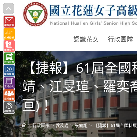
跳
轉
至
主
認識花女
行政團隊
要
內
【捷報】61屆全國
容
靖、江旻瑄、羅奕喬
亘)！
>
行政團隊
>
教務處
>
設備組
>
【捷報】61屆全國科