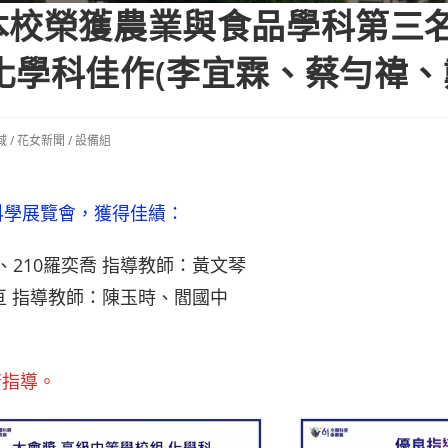
本校榮獲農業與食品學科第三名
化學科佳作(李宜霖、蔡勻禕、
域
/
花女新聞
/
設備組
科學展覽會，獲得佳績：
、210羅奕喬 指導教師：黃文琴
婧亘 指導教師：陳玉時、閻國中
苦指導。