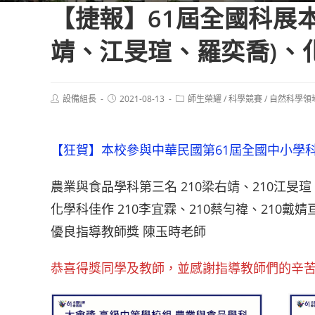
【捷報】61屆全國科展
靖、江旻瑄、羅奕喬)、
Post
Post
Post
設備組長
2021-08-13
師生榮耀
/
科學競賽
/
自然科學領
author:
published:
category:
【狂賀】本校參與中華民國第61屆全國中小學
農業與食品學科第三名 210梁右靖、210江旻瑄
化學科佳作 210李宜霖、210蔡勻禕、210戴
優良指導教師獎 陳玉時老師
恭喜得獎同學及教師，並感謝指導教師們的辛