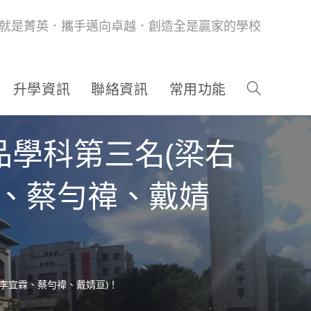
就是菁英．攜手邁向卓越．創造全是贏家的學校
升學資訊
聯絡資訊
常用功能
品學科第三名(梁右
霖、蔡勻禕、戴婧
李宜霖、蔡勻禕、戴婧亘)！