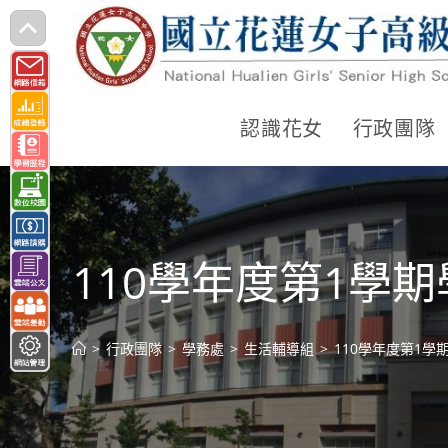
跳
轉
至
主
認識花女
行政團隊
要
內
容
110學年度第1學
>
行政團隊
>
學務處
>
生活輔導組
>
110學年度第1