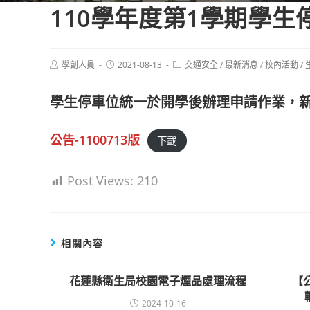
110學年度第1學期學
Post
Post
Post
學創人員
2021-08-13
交通安全
/
最新消息
/
校內活動
/
author:
published:
category:
學生停車位統一於開學後辦理申請作業，
公告-1100713版
下載
Post Views:
210
相關內容
花蓮縣衛生局校園電子煙品處理流程
【
2024-10-16