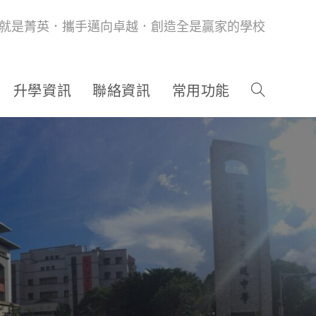
就是菁英．攜手邁向卓越．創造全是贏家的學校
升學資訊
聯絡資訊
常用功能