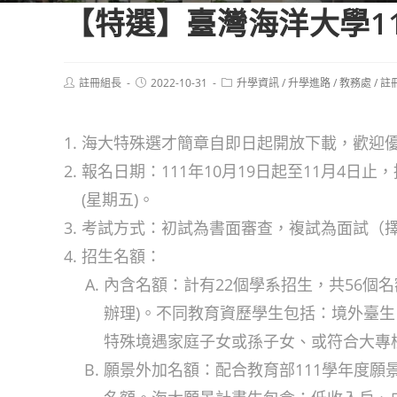
【特選】臺灣海洋大學1
Post
Post
Post
註冊組長
2022-10-31
升學資訊
/
升學進路
/
教務處
/
註
author:
published:
category:
海大特殊選才簡章自即日起開放下載，歡迎
報名日期：111年10月19日起至11月4日止
(星期五)。
考試方式：初試為書面審查，複試為面試（
招生名額：
內含名額：計有22個學系招生，共56個
辦理)。不同教育資歷學生包括：境外臺
特殊境遇家庭子女或孫子女、或符合大專
願景外加名額：配合教育部111學年度願