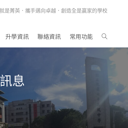
就是菁英．攜手邁向卓越．創造全是贏家的學校
升學資訊
聯絡資訊
常用功能
生訊息