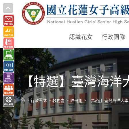
跳
轉
至
主
認識花女
行政團隊
要
內
容
【特選】臺灣海洋大
>
行政團隊
>
教務處
>
註冊組
>
【特選】臺灣海洋大學