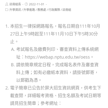
Post
Post
註冊組長
2022-11-01
author:
published:
Post
升學資訊
/
升學進路
/
教務處
/
行政團隊
/
註冊組
category:
本招生一律採網路報名，報名日期自111年10月
27日上午9時起至111年11月10日下午5時30分
止。
考試報名及繳費列印、審查資料上傳系統網
址：https://webap.nptu.edu.tw/oess。
請依簡章規定日程，完成報名表件及審查資
料上傳；如有必繳紙本資料，請掛號郵寄，
以郵戳為憑。
電子簡章已公告於屏大招生資訊網頁，供考生下
載查閱，詳細報考資格、招生名額及考試日期等
請見招生簡章；參考網址：