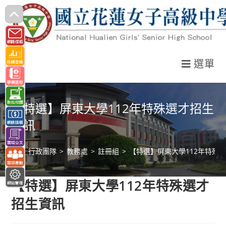
跳
轉
至
主
選單
要
內
容
【特選】屏東大學112年特殊選才招生
資訊
>
行政團隊
>
教務處
>
註冊組
>
【特選】屏東大學112年特殊
【特選】屏東大學112年特殊選才
招生資訊