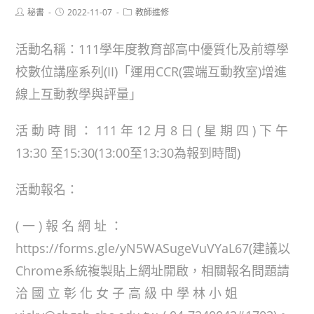
Post
Post
Post
秘書
2022-11-07
教師進修
author:
published:
category:
活動名稱：111學年度教育部高中優質化及前導學
校數位講座系列(II)「運用CCR(雲端互動教室)增進
線上互動教學與評量」
活 動 時 間 ： 111 年 12 月 8 日 ( 星 期 四 ) 下 午
13:30 至15:30(13:00至13:30為報到時間)
活動報名：
( 一 ) 報 名 網 址 ：
https://forms.gle/yN5WASugeVuVYaL67(建議以
Chrome系統複製貼上網址開啟，相關報名問題請
洽 國 立 彰 化 女 子 高 級 中 學 林 小 姐