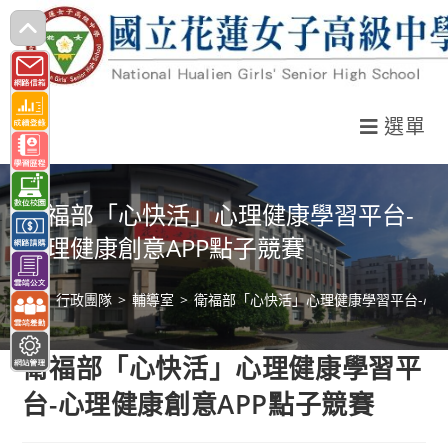
跳
轉
至
主
選單
要
內
容
衛福部「心快活」心理健康學習平台-
心理健康創意APP點子競賽
>
行政團隊
>
輔導室
>
衛福部「心快活」心理健康學習平台-心理
衛福部「心快活」心理健康學習平
台-心理健康創意APP點子競賽