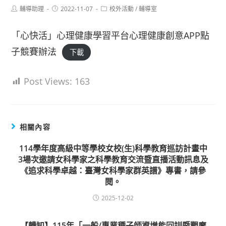
Post
Post
Post
輔導助理
2022-11-07
校外活動
/
輔導室
author:
published:
category:
「心快活」心理健康學習平台心理健康創意APP點
子競賽辦法
下載
Post Views:
163
相關內容
114學年度高級中等學校女校(生)科學教育巡訪計畫中
3場次邀請女科學家之科學教育交流暨直播活動訊息及
《追求科學卓越：臺灣女科學家群英譜》專書，請參
閱。
2025-12-02
【轉知】115年「一般/專業種子師資增能回訓暨觀摩