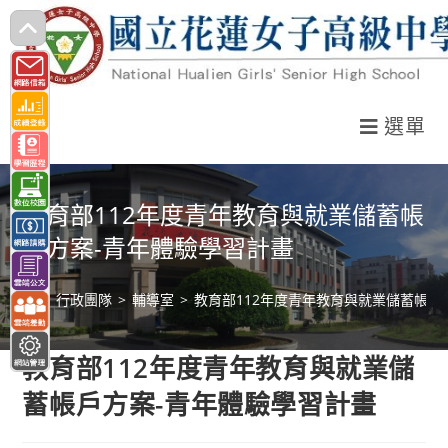
跳
轉
至
主
選單
要
內
容
教育部112年度青年教育與就業儲蓄帳
戶方案-青年體驗學習計畫
>
行政團隊
>
輔導室
>
教育部112年度青年教育與就業儲蓄帳戶
教育部112年度青年教育與就業儲
蓄帳戶方案-青年體驗學習計畫