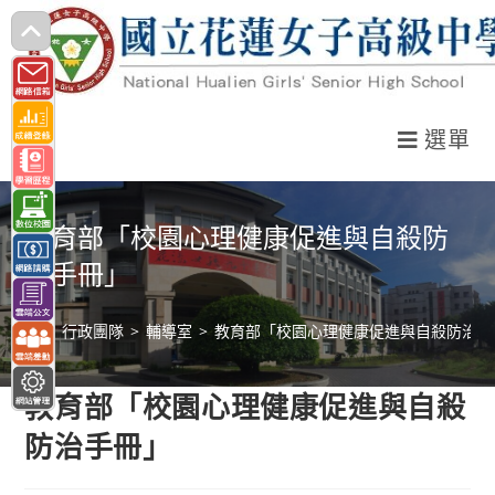
跳
轉
至
主
選單
要
內
容
教育部「校園心理健康促進與自殺防
治手冊」
>
行政團隊
>
輔導室
>
教育部「校園心理健康促進與自殺防治手
教育部「校園心理健康促進與自殺
防治手冊」