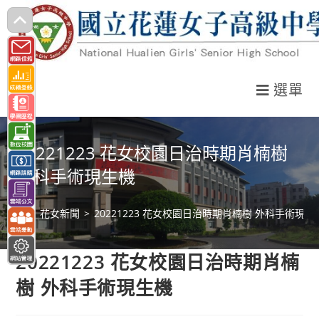
跳
轉
至
主
選單
要
內
容
20221223 花女校園日治時期肖楠樹
外科手術現生機
>
花女新聞
>
20221223 花女校園日治時期肖楠樹 外科手術現生
20221223 花女校園日治時期肖楠
樹 外科手術現生機