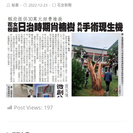
Post
Post
Post
秘書
2022-12-23
花女新聞
author:
published:
category:
Post Views:
197