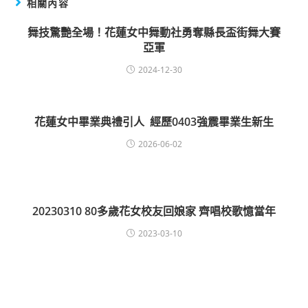
相關內容
舞技驚艷全場！花蓮女中舞動社勇奪縣長盃街舞大賽
亞軍
2024-12-30
花蓮女中畢業典禮引人 經歷0403強震畢業生新生
2026-06-02
20230310 80多歲花女校友回娘家 齊唱校歌憶當年
2023-03-10