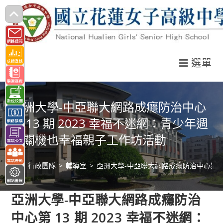
跳
轉
至
主
選單
要
內
容
亞洲大學-中亞聯大網路成癮防治中心
第 13 期 2023 幸福不迷網：青少年週
末關機也幸福親子工作坊活動
>
行政團隊
>
輔導室
>
亞洲大學-中亞聯大網路成癮防治中心第 1
亞洲大學-中亞聯大網路成癮防治
中心第 13 期 2023 幸福不迷網：