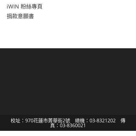
iWIN 粉絲專頁
捐款意願書
校址：970花蓮市菁華街2號 總機：03-8321202 傳
真：03-8360021