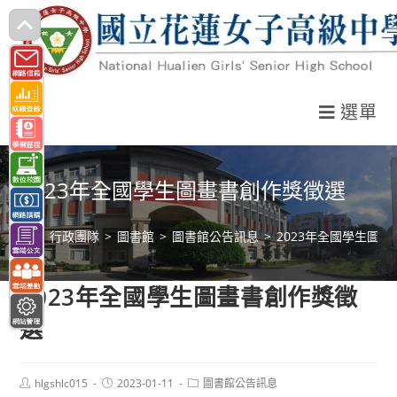
跳
轉
至
主
選單
要
內
容
2023年全國學生圖畫書創作獎徵選
>
行政團隊
>
圖書館
>
圖書館公告訊息
>
2023年全國學生圖
2023年全國學生圖畫書創作獎徵
選
Post
Post
Post
hlgshlc015
2023-01-11
圖書館公告訊息
author:
published:
category: