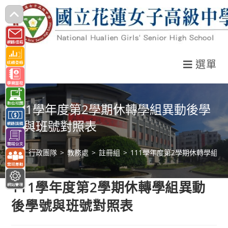
跳
轉
至
主
選單
要
內
容
111學年度第2學期休轉學組異動後學
號與班號對照表
>
行政團隊
>
教務處
>
註冊組
>
111學年度第2學期休轉學組
111學年度第2學期休轉學組異動
後學號與班號對照表