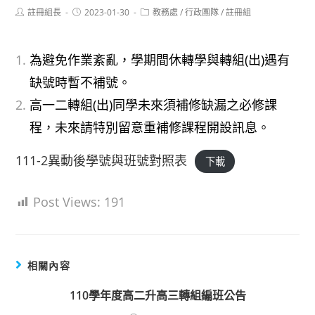
Post
Post
Post
註冊組長
2023-01-30
教務處
/
行政團隊
/
註冊組
author:
published:
category:
為避免作業紊亂，學期間休轉學與轉組(出)遇有
缺號時暫不補號。
高一二轉組(出)同學未來須補修缺漏之必修課
程，未來請特別留意重補修課程開設訊息。
111-2異動後學號與班號對照表
下載
Post Views:
191
相關內容
110學年度高二升高三轉組編班公告