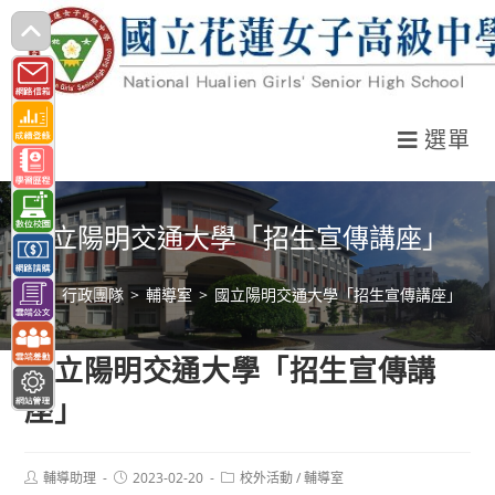
跳
轉
至
主
選單
要
內
容
國立陽明交通大學「招生宣傳講座」
>
行政團隊
>
輔導室
>
國立陽明交通大學「招生宣傳講座」
國立陽明交通大學「招生宣傳講
座」
Post
Post
Post
輔導助理
2023-02-20
校外活動
/
輔導室
author:
published:
category: