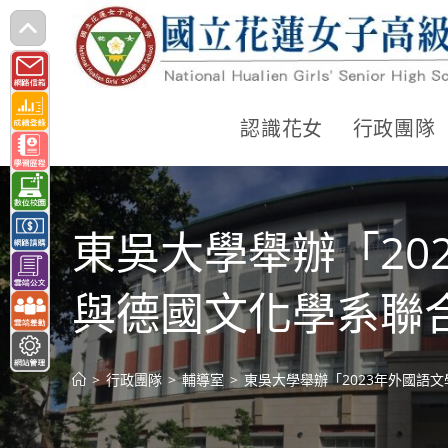
跳
轉
至
主
認識花女
行政團隊
要
內
容
東吳大學舉辦「20
與德國文化學系聯
>
行政團隊
>
輔導室
>
東吳大學舉辦「2023年外國語