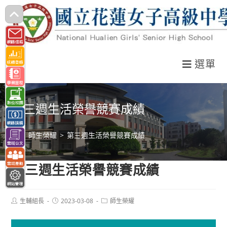
跳
轉
至
主
選單
要
內
容
第三週生活榮譽競賽成績
>
師生榮耀
>
第三週生活榮譽競賽成績
第三週生活榮譽競賽成績
Post
Post
Post
生輔組長
2023-03-08
師生榮耀
author:
published:
category: