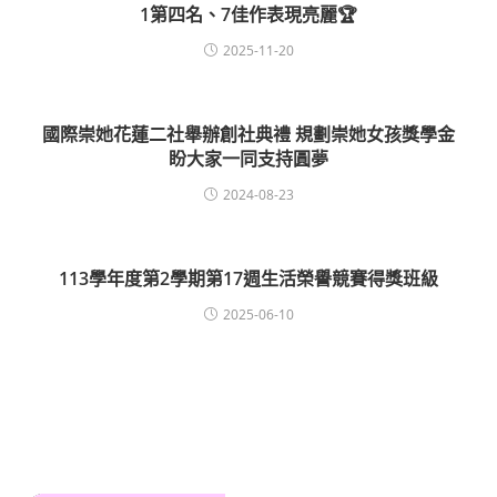
1第四名、7佳作表現亮麗🏆
2025-11-20
國際崇她花蓮二社舉辦創社典禮 規劃崇她女孩獎學金
盼大家一同支持圓夢
2024-08-23
113學年度第2學期第17週生活榮譽競賽得獎班級
2025-06-10