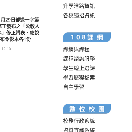
升學進路資訊
各校獨招資訊
1月29日部退一字第
號令修正發布之「公教人
準」修正附表、總說
布令影本各1份
課綱與課程
-12-10
課程諮詢服務
學生線上選課
學習歷程檔案
自主學習
校務行政系統
資料查詢系統