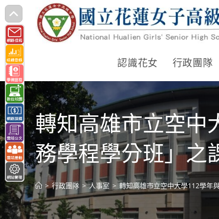
跳
轉
至
主
認識花女
行政團隊
要
內
容
轉知高雄市立空中
務學程學分班」之
>
行政團隊
>
人事室
>
轉知高雄市立空中大學112學年