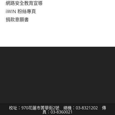
網路安全教育宣導
iWIN 粉絲專頁
捐款意願書
校址：970花蓮市菁華街2號 總機：03-8321202 傳
真：03-8360021