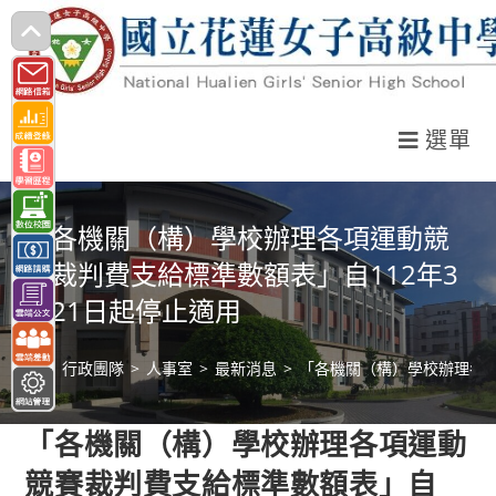
跳
轉
至
主
選單
要
內
容
「各機關（構）學校辦理各項運動競
賽裁判費支給標準數額表」自112年3
月21日起停止適用
>
行政團隊
>
人事室
>
最新消息
>
「各機關（構）學校辦理各項
「各機關（構）學校辦理各項運動
競賽裁判費支給標準數額表」自