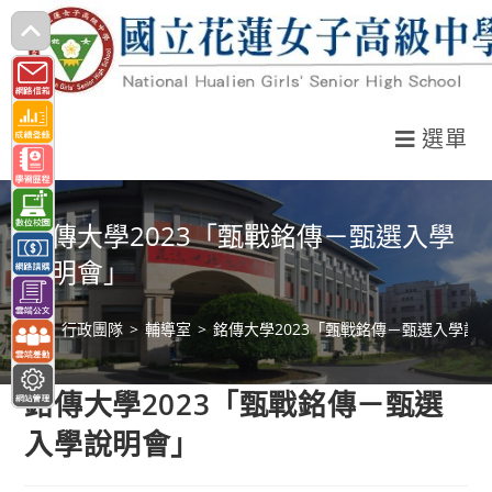
跳
轉
至
主
選單
要
內
容
銘傳大學2023「甄戰銘傳－甄選入學
說明會」
>
行政團隊
>
輔導室
>
銘傳大學2023「甄戰銘傳－甄選入學說
銘傳大學2023「甄戰銘傳－甄選
入學說明會」