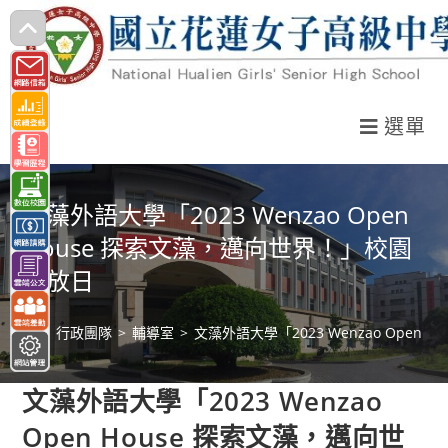
跳
轉
至
主
選單
要
內
容
文藻外語大學「2023 Wenzao Open
House 探索文藻，邁向世界！」校園
開放日
>
行政團隊
>
輔導室
>
文藻外語大學「2023 Wenzao Open
文藻外語大學「2023 Wenzao
Open House 探索文藻，邁向世