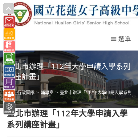
跳
轉
至
主
選單
要
內
容
臺北市辦理「112年大學申請入學系列
講座計畫」
>
行政團隊
>
輔導室
>
臺北市辦理「112年大學申請入學系列講
臺北市辦理「112年大學申請入學
系列講座計畫」